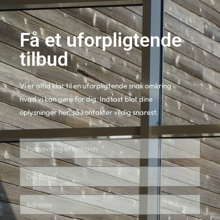
Få et uforpligtende
tilbud
Vi er altid klar til en uforpligtende snak omkring
hvad vi kan gøre for dig. Indtast blot dine
oplysninger her, så kontakter vi dig snarest.