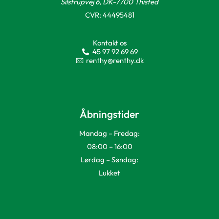
Silstrupvej 6, DK-7700 Thisted
CVR: 44495481
Kontakt os
45 97 92 69 69
renthy@renthy.dk
Åbningstider
Mandag – Fredag:
08:00 – 16:00
Lørdag – Søndag:
Lukket